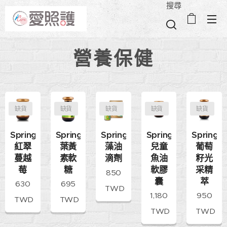
搜尋
營養保健
缺貨
缺貨
缺貨
缺貨
缺貨
SpringLeaf
SpringLeaf
SpringLeaf
SpringL
SpringLeaf
紅翠
葉黃
兒童
葡萄
藻油
蔓越
素軟
魚油
籽光
滴劑
莓
糖
軟膠
采精
850
囊
萃
630
695
TWD
1,180
950
TWD
TWD
TWD
TWD