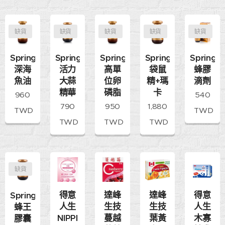
缺貨
缺貨
缺貨
缺貨
缺貨
SpringLeaf
SpringLeaf
SpringLeaf
SpringLeaf
SpringL
活力
高單
袋鼠
深海
蜂膠
大蒜
位卵
精+瑪
魚油
滴劑
精華
磷脂
卡
960
540
790
950
1,880
TWD
TWD
TWD
TWD
TWD
缺貨
得意
達峰
達峰
得意
SpringLeaf
人生
生技
生技
人生
蜂王
NIPPI
蔓越
葉黃
木寡
膠囊