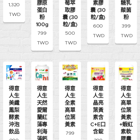
膠原
莓萃
素膠
糖乳
1,320
蛋白
取膠
囊 (30
酸菌
TWD
粉
囊 (30
粒/盒)
粉
100g
粒/盒)
600
399
799
500
TWD
TWD
TWD
TWD
得意
得意
得意
得意
得意
人生
人生
人生
人生
人生
美纖
天然
全素
晶亮
高單
鳳梨
愛爾
高單
葉黃
位葉
酵素
蘭紅
位葉
素含
黃素
沖泡
藻專
黃素
C+E口
+蝦紅
飲品
利海
含錠
素軟
799
藻鈣
膠囊