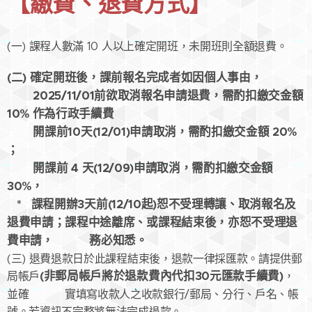
【
繳費、退費方式
】
(一) 課程人數滿 10 人以上確定開班，未開班則全額退費。
(二) 確定開班後，課前報名完成者如因個人事由，
2025/11/01前欲取消報名申請退費，需酌扣繳交金額
10% 作為行政手續費
開課前10天(12/01)申請取消，需酌扣繳交金額 20%
；
開課前 4 天(12/09)申請取消，需酌扣繳交金額
30%，
* 課程開辦3天前(12/10起)恕不受理轉讓、取消報名及
退費申請；課程中途離席、或課程結束後，亦恕不受理退
費申請， 務必知悉。
(三) 退費退款日於此課程結束後，退款一律採匯款。請提供郵
(非郵局帳戶將於退款費內代扣30元匯款手續費)
局帳戶
，
並確 實填寫收款人之收款銀行/郵局、分行、戶名、帳
號。若資訊不完整將無法完成退款。