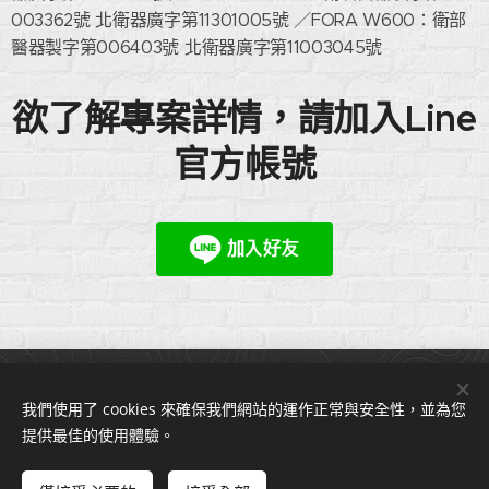
003362號 北衛器廣字第11301005號 ／FORA W600：衛部
醫器製字第006403號 北衛器廣字第11003045號
欲了解專案詳情，請加入Line
官方帳號
2021© iCare愛照護 版權所有
我們使用了 cookies 來確保我們網站的運作正常與安全性，並為您
永樂健康有限公司，服務電話：02-82311999；02-22312208
服務時間：週一至週五(09:00-12:00，13:00-17:00）
提供最佳的使用體驗。
yonglehealth@gmail.com
法律顧問：蘇奕全律師-協弈法律事務所