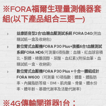
※FORA福爾生理量測儀器套
組(以下產品組合三選一)
益康語音型2合1血糖血壓測試系統
FORA D40
(附血
糖試紙一盒及收納包)
數位臂式血壓機FORA P30 Plus+旗艦6合1血糖測試
系統FORA MD6
(可測量6項指數：血糖、紅血球容積
比、酮體、總膽固醇、尿酸、血紅素)(附採血筆、血
糖試紙一盒、收納袋)
數位臂式血壓機FORA P30 Plus +十合一體組成計
FORA W600
（可測量 10項指數：體重、體脂肪
率、內臟脂肪等級、BMI、肌肉量、骨量、體水份
率、體年齡、基礎代謝率及活動代謝率）
※4G傳輸閘道器1台：