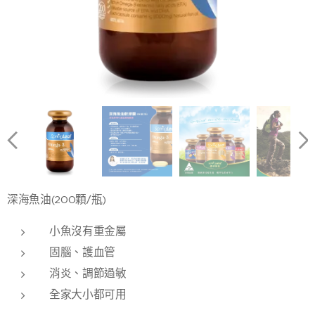
深海魚油(200顆/瓶)
小魚沒有重金屬
固腦、護血管
消炎、調節過敏
全家大小都可用