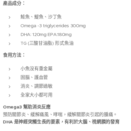
產品成分：
鮭魚、鯷魚、沙丁魚
Omega -3 triglycerides 300mg
DHA: 120mg EPA:180mg
TG (三酸甘油脂) 形式魚油
食用方法：
小魚沒有重金屬
固腦、護血管
消炎、調節過敏
全家大小都可用
Omega3 幫助消炎反應
預防關節炎、緩解痛風、哮喘，緩解關節炎引起的腫痛。
DHA 是神經突觸生長的要素，有利於大腦、視網膜的發育