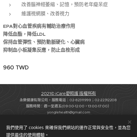
改善腦神經萎縮、記憶，預防老年癡呆症
維護視網膜、改善視力
EPA對心血管疾病有輔助治療作用
降低血酯，降低LDL
保持血管彈性、預防動脈硬化、心臟病
抑制血小板凝集反應，防止血栓形成
960
TWD
2021© iCare愛照護 版權所有
永樂健康有限公司，服務電話：02-82311999；02-22312208
服務時間：週一至週五(09:00-12:00，13:00-17:00）
yonglehealth@gmail.com
法律顧問：蘇奕全律師-協弈法律事務所
我們使用了 cookies 來確保我們網站的運作正常與安全性，並為您
聯繫我們
長照資訊站
Cookies
提供最佳的使用體驗。