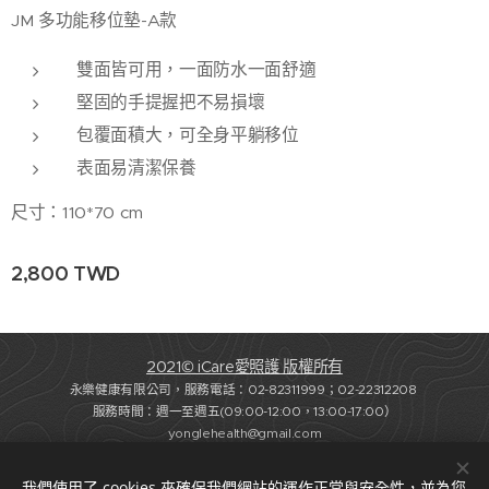
JM 多功能移位墊-A款
雙面皆可用，一面防水一面舒適
堅固的手提握把不易損壞
包覆面積大，可全身平躺移位
表面易清潔保養
尺寸：110*70 cm
2,800
TWD
2021© iCare愛照護 版權所有
永樂健康有限公司，服務電話：02-82311999；02-22312208
服務時間：週一至週五(09:00-12:00，13:00-17:00）
yonglehealth@gmail.com
法律顧問：蘇奕全律師-協弈法律事務所
我們使用了 cookies 來確保我們網站的運作正常與安全性，並為您
聯繫我們
長照資訊站
Cookies