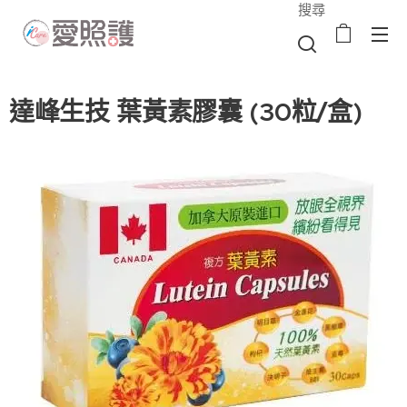
搜尋
達峰生技 葉黃素膠囊 (30粒/盒)