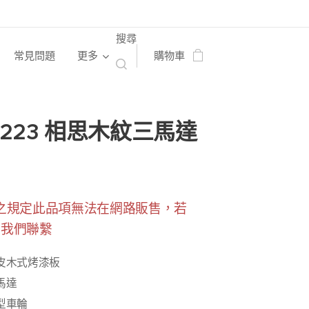
搜尋
常見問題
更多
購物車
-223 相思木紋三馬達
之規定此品項無法在網路販售，若
與我們聯繫
皮木式烤漆板
馬達
型車輪