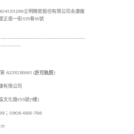
141311299立明精密股份有限公司永康廠
正南一街105巷16號
---------------------------------------------------
-------------
23103E661 (
許可執照
)
康有限公司
文化路155號(1樓)
99；0906-888-786
71