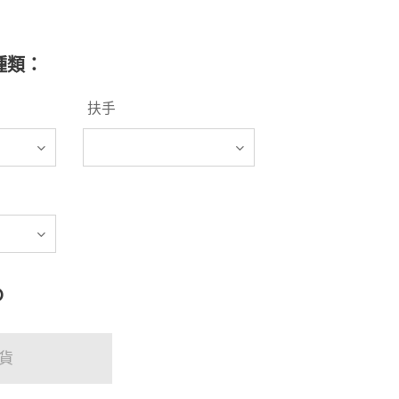
種類：
扶手
D
貨