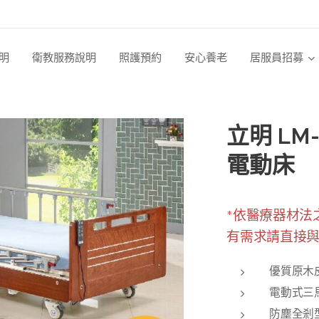
明
衛教服務說明
照護預約
安心養老
居服員招募
立明 LM
電動床
*依醫療器材法
有需求請直接
優質原木
電動式三
防塵全剎