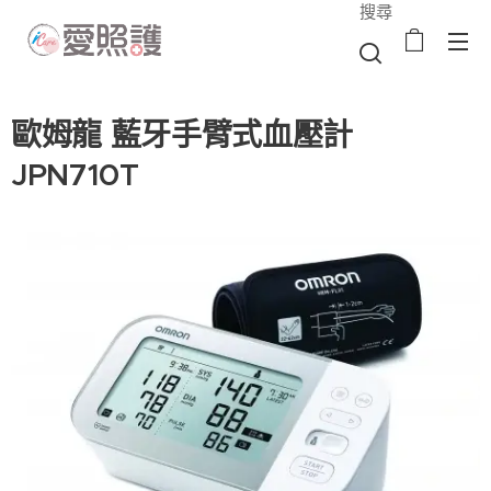
搜尋
歐姆龍 藍牙手臂式血壓計
JPN710T