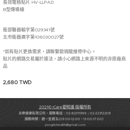
長效電極貼片 HV-LLPAD
B型傳導線
衛部醫器輸字第029341號
北市衛器廣字第108030027號
*如有貼片更換需求，請聯繫歐姆龍維修中心。
貼片的網路交易屬於違法，請小心網路上來源不明的非原廠商
品
2,680
TWD
2021© iCare愛照護 版權所有
永樂健康有限公司，服務電話：02-82311999；02-22312208
服務時間：週一至週五(09:00-12:00，13:00-17:00）
yonglehealth@gmail.com