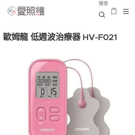
搜尋
歐姆龍 低週波治療器 HV-F021