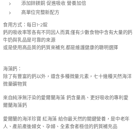
添加鋅鎂銅 促進吸收 營養加倍
高單位完整新配方
食用方式：每日1~2錠
鈣的吸收率等各有不同因人而異,僅有少數食物中含有大量的鈣
牛奶與乳品是可靠的來源
或是使用高品質的鈣質來補充,都是維護健康的聰明選擇
海藻鈣：
除了有豐富的鈣以外，還含多種微量元素，七十幾種天然海洋
微量礦物質
來自純淨無汙染的愛爾蘭海藻 鈣含量高、更好吸收的專利愛
爾蘭海藻鈣
愛爾蘭的海洋珍寶 紅海藻 給你最天然的關鍵營養，是中老年
人、產前產後婦女、孕婦、全素食者極佳的鈣質補充品