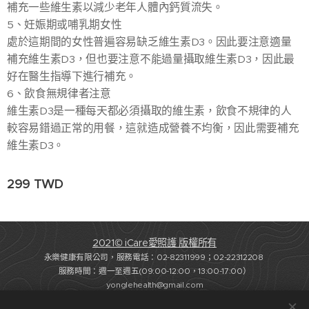
補充一些維生素以減少老年人體內鈣質流失。
5、妊娠期或哺乳期女性
處於這期間的女性普遍容易缺乏維生素D3。因此要注意適量
補充維生素D3，但也要注意不能過量攝取維生素D3，因此最
好在醫生指導下進行補充。
6、飲食無規律者注意
維生素D3是一種每天都必須攝取的維生素，飲食不規律的人
較容易錯過正常的用餐，這就造成營養不均衡，因此需要補充
維生素D3。
299
TWD
2021© iCare愛照護 版權所有
永樂健康有限公司，服務電話：02-82311999；02-22312208
服務時間：週一至週五(09:00-12:00，13:00-17:00）
yonglehealth@gmail.com
法律顧問：蘇奕全律師-協弈法律事務所