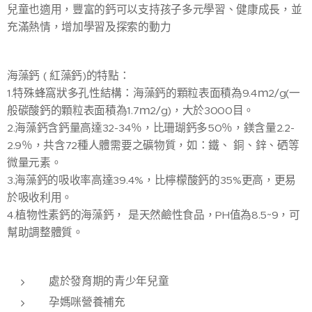
兒童也適用，豐富的鈣可以支持孩子多元學習、健康成長，並
充滿熱情，增加學習及探索的動力
海藻鈣 ( 紅藻鈣)的特點：
1.特殊蜂窩狀多孔性結構：海藻鈣的顆粒表面積為9.4ｍ2/g(一
般碳酸鈣的顆粒表面積為1.7ｍ2/g)，大於3000目。
2.海藻鈣含鈣量高達32-34％，比珊瑚鈣多50％，鎂含量2.2-
2.9％，共含72種人體需要之礦物質，如：鐵、 銅、鋅、硒等
微量元素。
3.海藻鈣的吸收率高達39.4%，比檸檬酸鈣的35%更高，更易
於吸收利用。
4.植物性素鈣的海藻鈣， 是天然鹼性食品，PH值為8.5~9，可
幫助調整體質。
處於發育期的青少年兒童
孕媽咪營養補充