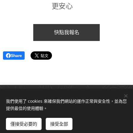
更安心⚠
⚠快點我報名⚠
Share
2021© iCare愛照護 版權所有
我們使用了 cookies 來確保我們網站的運作正常與安全性，並為您
永樂健康有限公司，服務電話：02-82311999；02-22312208
服務時間：週一至週五(09:00-12:00，13:00-17:00）
提供最佳的使用體驗。
yonglehealth@gmail.com
法律顧問：蘇奕全律師-協弈法律事務所
僅接受必要的
接受全部
聯繫我們
長照資訊站
Cookies