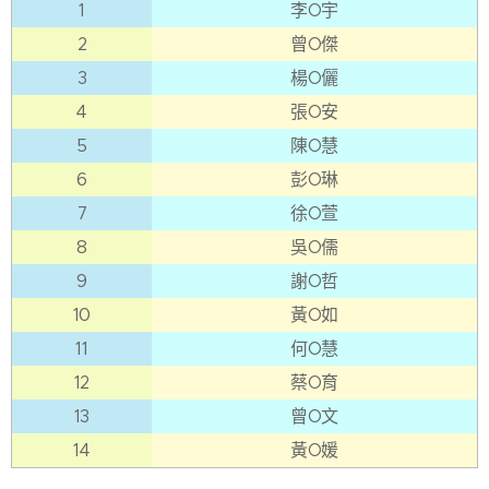
1
李O宇
2
曾O傑
3
楊O儷
4
張O安
5
陳O慧
6
彭O琳
7
徐O萱
8
吳O儒
9
謝O哲
10
黃O如
11
何O慧
12
蔡O育
13
曾O文
14
黃O媛